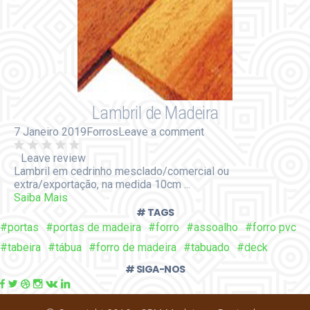
Lambril de Madeira
7 Janeiro 2019
Forros
Leave a comment
Leave review
Lambril em cedrinho mesclado/comercial ou
extra/exportação, na medida 10cm ...
Saiba Mais
# TAGS
#portas
#portas de madeira
#forro
#assoalho
#forro pvc
#tabeira
#tábua
#forro de madeira
#tabuado
#deck
# SIGA-NOS