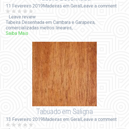
11 Fevereiro 2019
Madeiras em Geral
Leave a comment
Leave review
Tabeira Desenhada em Cambara e Garapeira,
comercializadas metros lineares, ...
Saiba Mais
Tabuado em Saligna
13 Fevereiro 2019
Madeiras em Geral
Leave a comment